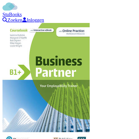
StuBooks
Zoeken
Inloggen