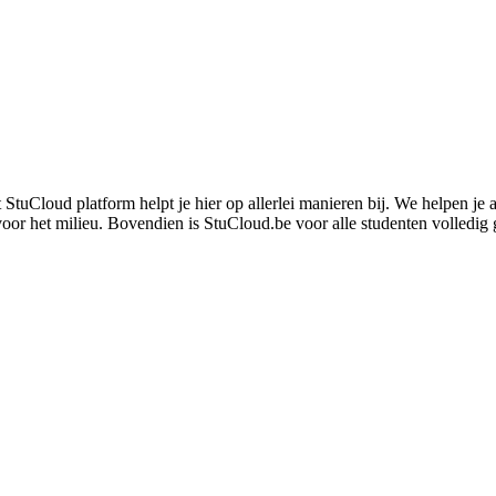
t StuCloud platform helpt je hier op allerlei manieren bij. We helpen j
or het milieu. Bovendien is StuCloud.be voor alle studenten volledig g