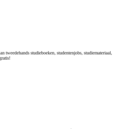
e aan tweedehands studieboeken, studentenjobs, studiemateriaal,
ratis!