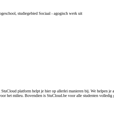
geschool, studiegebied Sociaal - agogisch werk uit
t StuCloud platform helpt je hier op allerlei manieren bij. We helpen j
or het milieu. Bovendien is StuCloud.be voor alle studenten volledig g