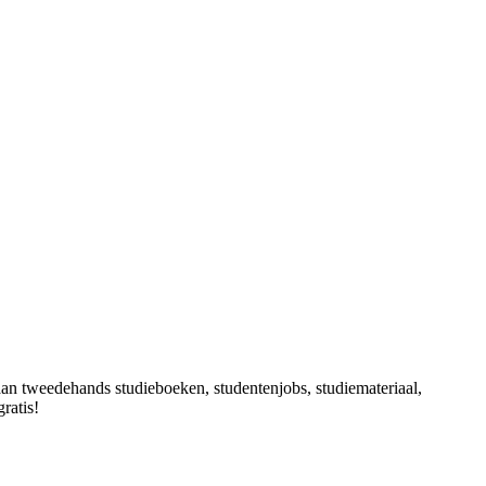
e aan tweedehands studieboeken, studentenjobs, studiemateriaal,
ratis!