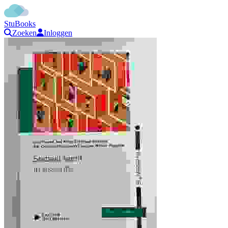
StuBooks
Zoeken
Inloggen