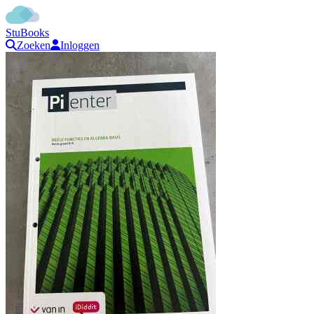
StuBooks
Zoeken
Inloggen